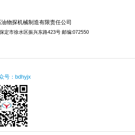
石油物探机械制造有限责任公司
保定市徐水区振兴东路423号 邮编:072550
号：bdhyjx