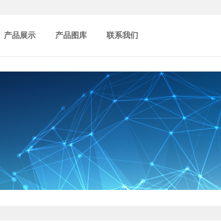
产品展示
产品图库
联系我们