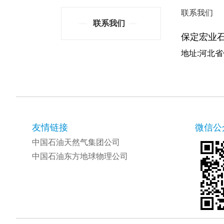
联系我们
联系我们
保定宏业
地址:河北省
友情链接
微信公众
中国石油天然气集团公司
中国石油东方地球物理公司